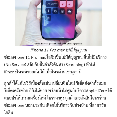
iPhone 11 Pro max ไม่มีสัญญาณ
ซ่อมiPhone 11 Pro max ใส่ซิมขึ้นไม่มีสัญญาณ ขึ้นไม่มีบริการ
(No Service) สลับกับขึ้นกำลังค้นหา (Searching) ทำให้
iPhoneโทรเข้าออกไม่ได้ เมื่อโทรผ่านเซลลูลาร์
ลูกค้าได้แก้ไขวิธีเบื้องต้นเช่น เปลี่ยนซิมใหม่ รีเซ็ตตั้งค่าทั้งหมด
รีเซ็ตเครือข่าย ก็ยังไม่หาย พร้อมทั้งไปศูนย์บริการApple iCare ได้
แนะนำให้เทรดเครื่องใหม่ ในราคาสูง ลูกค้าเลยตัดสินใจหาร้าน
ซ่อมiPhone นอกประกัน เลือกใช้บริการกับช่างป่าน ที่สาขารัช
โยธิน